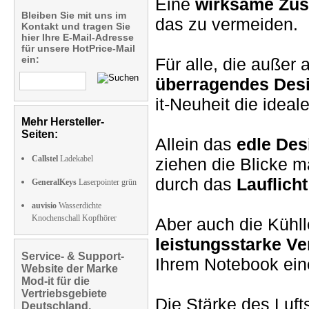
Eine
wirksame Zus
Bleiben Sie mit uns im
das zu vermeiden.
Kontakt und tragen Sie
hier Ihre E-Mail-Adresse
für unsere HotPrice-Mail
ein:
Für alle, die außer 
überragendes Desi
it-Neuheit die ideal
Mehr Hersteller-
Seiten:
Allein das
edle Des
Callstel
Ladekabel
ziehen die Blicke m
durch das
Lauflich
GeneralKeys
Laserpointer grün
auvisio
Wasserdichte
Knochenschall Kopfhörer
Aber auch die Kühl
leistungsstarke Ve
Service- & Support-
Ihrem Notebook eine
Website der Marke
Mod-it für die
Vertriebsgebiete
Die Stärke des Luft
Deutschland,