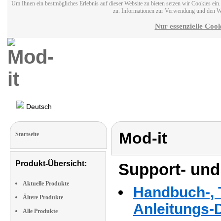
Um Ihnen ein bestmögliches Erlebnis auf dieser Website zu bieten setzen wir Cookies ei
zu. Informationen zur Verwendung und den W
Nur essenzielle Cook
Deutsch
Mod-it
Startseite
Produkt-Übersicht:
Support- und
Aktuelle Produkte
Handbuch-, T
Ältere Produkte
Anleitungs-
Alle Produkte