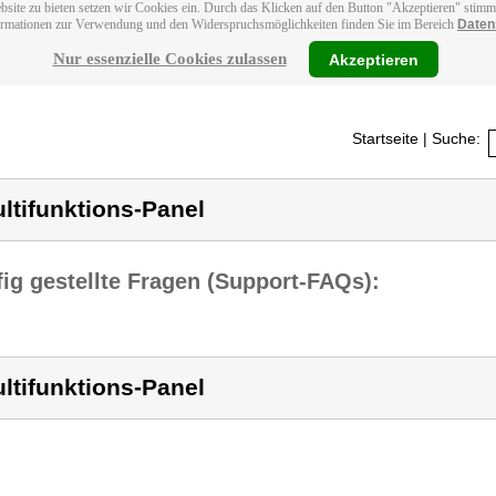
bsite zu bieten setzen wir Cookies ein. Durch das Klicken auf den Button "Akzeptieren" stim
ormationen zur Verwendung und den Widerspruchsmöglichkeiten finden Sie im Bereich
Daten
Nur essenzielle Cookies zulassen
Akzeptieren
Startseite
| Suche:
ltifunktions-Panel
ig gestellte Fragen (Support-FAQs):
ltifunktions-Panel