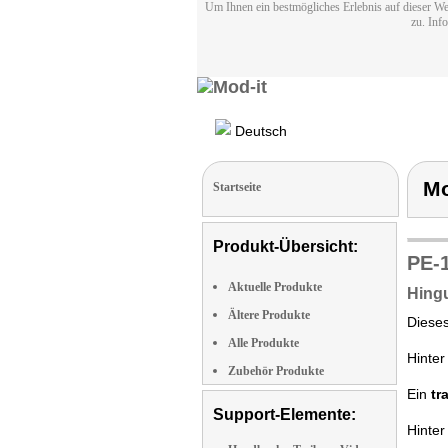
Um Ihnen ein bestmögliches Erlebnis auf dieser We
zu. Inf
Deutsch
Mo
Startseite
Produkt-Übersicht:
PE-
Aktuelle Produkte
Hingu
Ältere Produkte
Diese
Alle Produkte
Hinter
Zubehör Produkte
Ein
tr
Support-Elemente:
Hinter