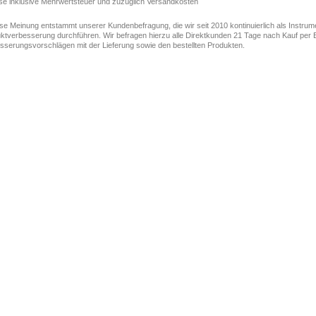
ise inklusive Mehrwertsteuer und zuzüglich Versandkosten
ese Meinung entstammt unserer Kundenbefragung, die wir seit 2010 kontinuierlich als Instru
ktverbesserung durchführen. Wir befragen hierzu alle Direktkunden 21 Tage nach Kauf per E
sserungsvorschlägen mit der Lieferung sowie den bestellten Produkten.