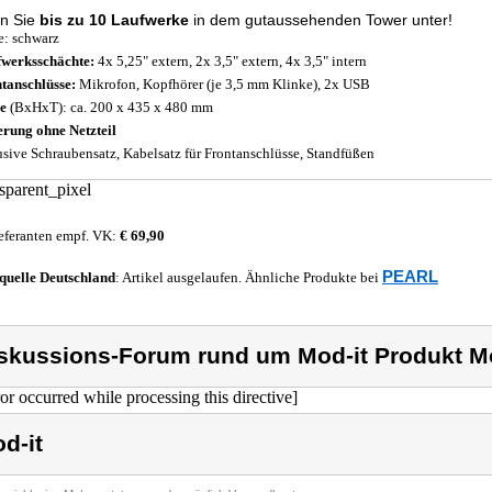
en Sie
bis zu 10 Laufwerke
in dem gutaussehenden Tower unter!
e: schwarz
werksschächte:
4x 5,25" extern, 2x 3,5" extern, 4x 3,5" intern
tanschlüsse:
Mikrofon, Kopfhörer (je 3,5 mm Klinke), 2x USB
ße
(BxHxT): ca. 200 x 435 x 480 mm
erung ohne Netzteil
usive Schraubensatz, Kabelsatz für Frontanschlüsse, Standfüßen
eferanten empf. VK:
€ 69,90
PEARL
quelle
Deutschland
: Artikel ausgelaufen. Ähnliche Produkte bei
skussions-Forum rund um Mod-it Produkt Mo
ror occurred while processing this directive]
d-it