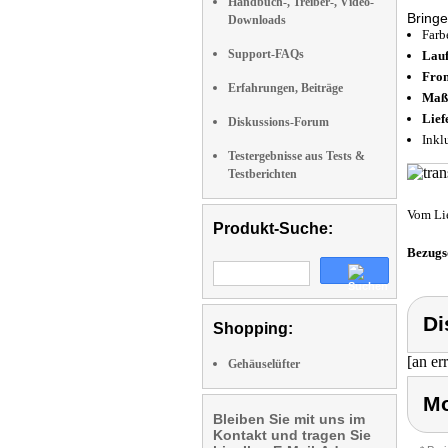
Handbuch-, Treiber-, Video-
Bring
Downloads
Farb
Support-FAQs
Lauf
Fron
Erfahrungen, Beiträge
Ma
Lief
Diskussions-Forum
Inkl
Testergebnisse aus Tests &
Testberichten
Vom Li
Produkt-Suche:
Bezugs
Di
Shopping:
[an er
Gehäuselüfter
Mo
Bleiben Sie mit uns im
Kontakt und tragen Sie