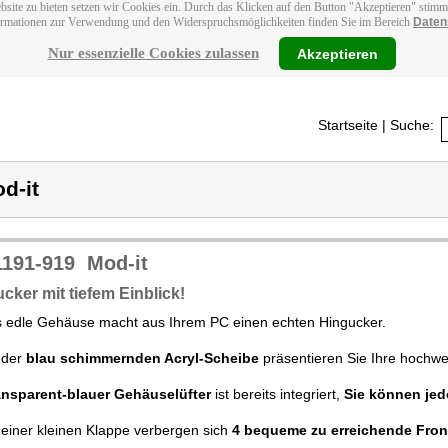
bsite zu bieten setzen wir Cookies ein. Durch das Klicken auf den Button "Akzeptieren" stim
ormationen zur Verwendung und den Widerspruchsmöglichkeiten finden Sie im Bereich
Daten
Nur essenzielle Cookies zulassen
Akzeptieren
Startseite
| Suche:
d-it
1191-919
Mod-it
cker mit tiefem Einblick!
s edle Gehäuse macht aus Ihrem PC einen echten Hingucker.
 der
blau schimmernden Acryl-Scheibe
präsentieren Sie Ihre hochwe
ansparent-blauer Gehäuselüfter
ist bereits integriert,
Sie können jed
 einer kleinen Klappe verbergen sich
4 bequeme zu erreichende Fron