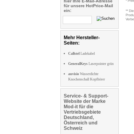
hier Ihre E-Mail-Adresse
* Pre
für unsere HotPrice-Mail
ein:
** Di
Produ
Verbe
Mehr Hersteller-
Seiten:
Callstel
Ladekabel
GeneralKeys
Laserpointer grün
auvisio
Wasserdichte
Knochenschall Kopfhörer
Service- & Support-
Website der Marke
Mod-it für die
Vertriebsgebiete
Deutschland,
Österreich und
Schweiz