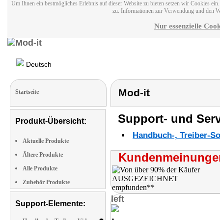
Um Ihnen ein bestmögliches Erlebnis auf dieser Website zu bieten setzen wir Cookies ei
zu. Informationen zur Verwendung und den W
Nur essenzielle Cook
Deutsch
Mod-it
Startseite
Support- und Serv
Produkt-Übersicht:
Handbuch-, Treiber-S
Aktuelle Produkte
Kundenmeinungen
Ältere Produkte
Alle Produkte
Zubehör Produkte
left
Support-Elemente: