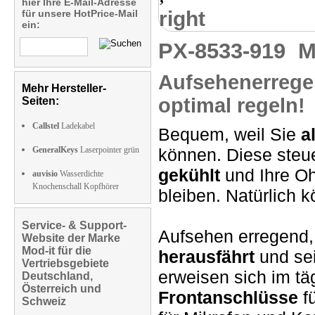
hier Ihre E-Mail-Adresse
right
für unsere HotPrice-Mail
ein:
PX-8533-919
M
Aufsehenerrege
Mehr Hersteller-
optimal regeln!
Seiten:
Callstel
Ladekabel
Bequem, weil Sie
a
GeneralKeys
Laserpointer grün
können. Diese steue
gekühlt
und Ihre O
auvisio
Wasserdichte
Knochenschall Kopfhörer
bleiben. Natürlich 
Service- & Support-
Aufsehen erregend,
Website der Marke
Mod-it für die
herausfährt
und sei
Vertriebsgebiete
erweisen sich im t
Deutschland,
Österreich und
Frontanschlüsse
f
Schweiz