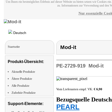
Um Ihnen ein bestmögliches Erlebnis auf dieser Website zu bieten setzen wir Cookies ei
zu. Informationen zur Verwendung und den W
Nur essenzielle Cook
Deutsch
Mod-it
Startseite
Produkt-Übersicht:
PE-2729-919
Mod-it
Aktuelle Produkte
Ältere Produkte
Alle Produkte
Vom Lieferanten empf. VK:
€ 6,90
Zubehör Produkte
Bezugsquelle
Deutsch
Support-Elemente:
PEARL