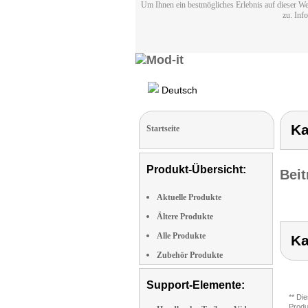
Um Ihnen ein bestmögliches Erlebnis auf dieser We
zu. Inf
Deutsch
Ka
Startseite
Produkt-Übersicht:
Beit
Aktuelle Produkte
Ältere Produkte
Alle Produkte
Ka
Zubehör Produkte
Support-Elemente:
** Di
Produ