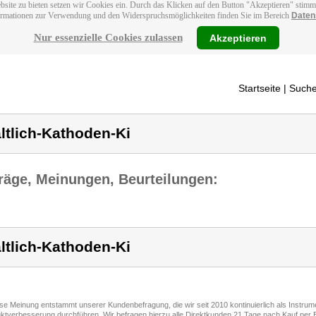
bsite zu bieten setzen wir Cookies ein. Durch das Klicken auf den Button "Akzeptieren" stim
ormationen zur Verwendung und den Widerspruchsmöglichkeiten finden Sie im Bereich
Daten
Nur essenzielle Cookies zulassen
Akzeptieren
Startseite
| Suche
ltlich-Kathoden-Ki
räge, Meinungen, Beurteilungen:
ltlich-Kathoden-Ki
ese Meinung entstammt unserer Kundenbefragung, die wir seit 2010 kontinuierlich als Instru
ktverbesserung durchführen. Wir befragen hierzu alle Direktkunden 21 Tage nach Kauf per E