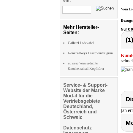
ein:
Vom Li
Bezugs
Mehr Hersteller-
Nur € 
Seiten:
(1
Callstel
Ladekabel
GeneralKeys
Laserpointer grün
Kunde
schne
auvisio
Wasserdichte
Knochenschall Kopfhörer
Service- & Support-
Website der Marke
Mod-it für die
Di
Vertriebsgebiete
Deutschland,
[an er
Österreich und
Schweiz
Mo
Datenschutz