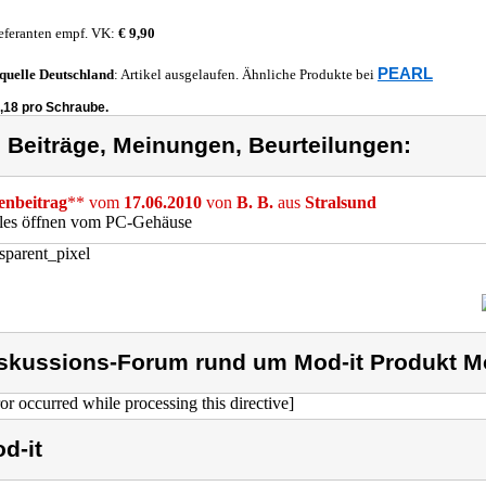
eferanten empf. VK:
€ 9,90
PEARL
quelle
Deutschland
: Artikel ausgelaufen. Ähnliche Produkte bei
0,18 pro Schraube.
) Beiträge, Meinungen, Beurteilungen:
nbeitrag
** vom
17.06.2010
von
B. B.
aus
Stralsund
lles öffnen vom PC-Gehäuse
skussions-Forum rund um Mod-it Produkt Mo
ror occurred while processing this directive]
d-it