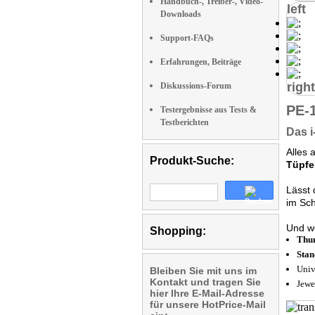
Handbuch-, Treiber-, Video-
left
Downloads
Support-FAQs
Erfahrungen, Beiträge
right
Diskussions-Forum
PE-
Testergebnisse aus Tests &
Testberichten
Das i
Alles 
Produkt-Suche:
Tüpfe
Lässt
im Sc
Und we
Shopping:
Thum
Sta
Univ
Bleiben Sie mit uns im
Kontakt und tragen Sie
Jewe
hier Ihre E-Mail-Adresse
für unsere HotPrice-Mail