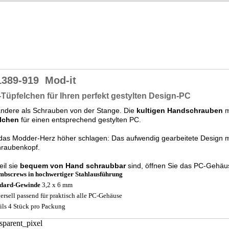
1389-919
Mod-it
-Tüpfelchen für Ihren perfekt gestylten Design-PC
andere als Schrauben von der Stange. Die
kultigen Handschrauben
m
lchen
für einen entsprechend gestylten PC.
 das Modder-Herz höher schlagen: Das aufwendig gearbeitete Design 
hraubenkopf.
il sie
bequem von Hand schraubbar
sind, öffnen Sie das PC-Gehäu
bscrews in hochwertiger Stahlausführung
ndard-Gewinde
3,2 x 6 mm
ersell passend für praktisch alle PC-Gehäuse
ils 4 Stück pro Packung