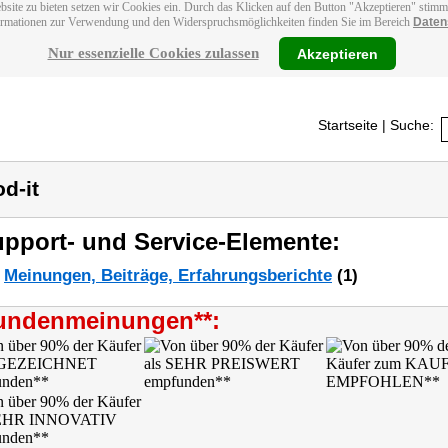
bsite zu bieten setzen wir Cookies ein. Durch das Klicken auf den Button "Akzeptieren" stim
ormationen zur Verwendung und den Widerspruchsmöglichkeiten finden Sie im Bereich
Daten
Nur essenzielle Cookies zulassen
Akzeptieren
Startseite
| Suche:
d-it
pport- und Service-Elemente:
Meinungen, Beiträge, Erfahrungsberichte
(1)
undenmeinungen**: