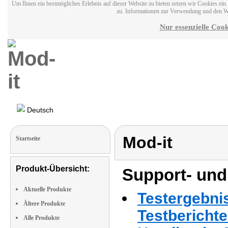
Um Ihnen ein bestmögliches Erlebnis auf dieser Website zu bieten setzen wir Cookies ei
zu. Informationen zur Verwendung und den W
Nur essenzielle Cook
Deutsch
Mod-it
Startseite
Produkt-Übersicht:
Support- und
Aktuelle Produkte
Testergebni
Ältere Produkte
Testbericht
Alle Produkte