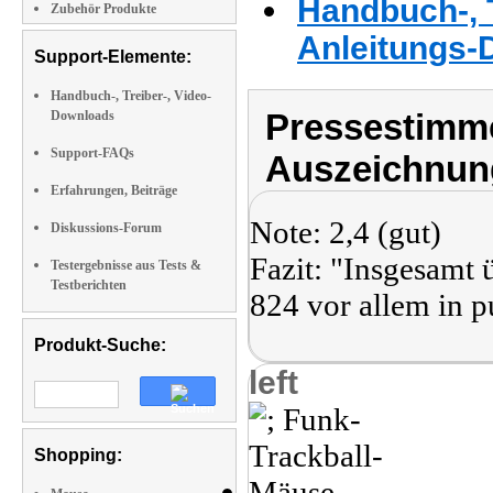
Handbuch-, T
Zubehör Produkte
Anleitungs-
Support-Elemente:
Handbuch-, Treiber-, Video-
Pressestimme
Downloads
Support-FAQs
Auszeichnun
Erfahrungen, Beiträge
Note: 2,4 (gut)
Diskussions-Forum
Fazit: "Insgesam
Testergebnisse aus Tests &
Testberichten
824 vor allem in p
Produkt-Suche:
left
Shopping: