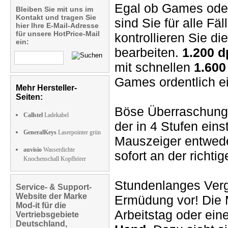
Egal ob Games oder
Bleiben Sie mit uns im
Kontakt und tragen Sie
sind Sie für alle Fä
hier Ihre E-Mail-Adresse
für unsere HotPrice-Mail
kontrollieren Sie d
ein:
bearbeiten.
1.200 d
mit schnellen
1.600
Games ordentlich ei
Mehr Hersteller-
Seiten:
Böse Überraschung f
Callstel
Ladekabel
der in 4 Stufen einst
GeneralKeys
Laserpointer grün
Mauszeiger entwed
auvisio
Wasserdichte
sofort an der richtig
Knochenschall Kopfhörer
Stundenlanges Ver
Service- & Support-
Website der Marke
Ermüdung vor! Die 
Mod-it für die
Arbeitstag oder ein
Vertriebsgebiete
Deutschland,