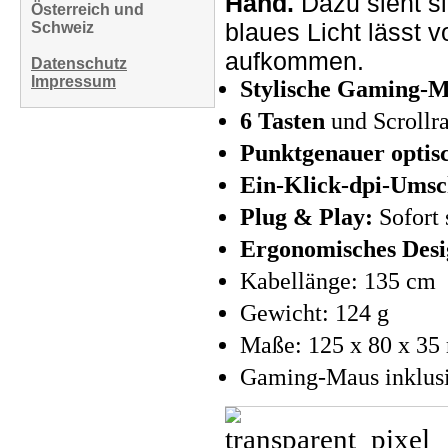
Hand.
Dazu sieht s
Österreich und
blaues Licht lässt 
Schweiz
aufkommen.
Datenschutz
Impressum
Stylische Gaming-
6 Tasten
und Scrollr
Punktgenauer optis
Ein-Klick-dpi-Umsc
Plug & Play:
Sofort 
Ergonomisches Desi
Kabellänge: 135 cm
Gewicht: 124 g
Maße: 125 x 80 x 3
Gaming-Maus inklusi