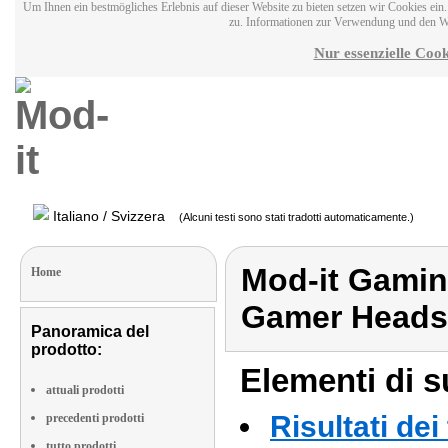
Um Ihnen ein bestmögliches Erlebnis auf dieser Website zu bieten setzen wir Cookies ei
zu. Informationen zur Verwendung und den W
Nur essenzielle Cook
Italiano / Svizzera
(Alcuni testi sono stati tradotti automaticamente.)
Mod-it Gamin
Home
Gamer Heads
Panoramica del
prodotto:
Elementi di s
attuali prodotti
Risultati dei
precedenti prodotti
tutto prodotti