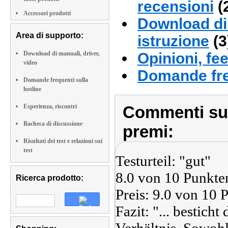
recensioni
(
Accessori prodotti
Download di 
Area di supporto:
istruzione
(3
Download di manuali, driver,
Opinioni, fe
video
Domande fre
Domande frequenti sulla
hotline
Esperienza, riscontri
Commenti sull
Bacheca di discussione
premi:
Risultati dei test e relazioni sui
test
Testurteil: "gut"
8.0 von 10 Punkte
Ricerca prodotto:
Preis: 9.0 von 10 
Fazit: "... bestich