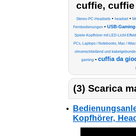
cuffie, cuffie
•
•
Stereo-PC-Headsets
headset
Mu
•
USB-Gaming-H
Fernbedienungen
Spiele-Kopfhörer mit LED-Licht-Effe
PCs, Laptops / Notebooks, Mac / iM
ohrumschließend und kabelgebunde
cuffia da gio
•
gaming
(3) Scarica ma
Bedienungsanle
Kopfhörer, Hea