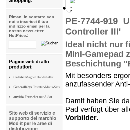
Shopping:
Rimani in contatto con
PE-7744-919
U
noi e inserisci il tuo
indirizzo email per la
Controller III'
nostra newsletter
HotPrice.:
Ideal nicht nur
f
Mini-Gamepad
z
Beschichtung "
Pagine web di altri
produttori:
Mit besonders erg
Callstel
Magnet Handyhalter
anzufassender Anti
GeneralKeys
Tastatur-Maus-Sets
auvisio
Fernseher mit Akku
Damit haben Sie das
Pad verfügt über al
Sito web di servizio e
Vorbilder.
supporto del marchio
Mod-it per le aree di
distribuzione