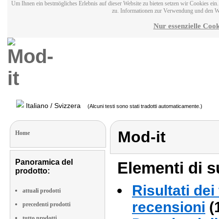
Um Ihnen ein bestmögliches Erlebnis auf dieser Website zu bieten setzen wir Cookies ei
zu. Informationen zur Verwendung und den W
Nur essenzielle Cook
Italiano / Svizzera
(Alcuni testi sono stati tradotti automaticamente.)
Mod-it
Home
Panoramica del
Elementi di s
prodotto:
Risultati dei
attuali prodotti
recensioni
(
precedenti prodotti
tutto prodotti