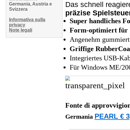
Das schnell reagie
Germania, Austria e
Svizzera
präzise Spielsteu
Informativa sulla
Super handliches F
privacy
Form-optimiert für
Note legali
Angenehm gummiert
Griffige RubberCoa
Integriertes USB-Kab
Für Windows ME/20
Fonte di approvvigi
PEARL € 3
Germania