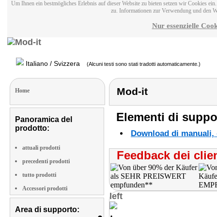
Um Ihnen ein bestmögliches Erlebnis auf dieser Website zu bieten setzen wir Cookies ei
zu. Informationen zur Verwendung und den W
Nur essenzielle Cook
Italiano / Svizzera
(Alcuni testi sono stati tradotti automaticamente.)
Mod-it
Home
Elementi di suppor
Panoramica del
prodotto:
Download di manuali, d
attuali prodotti
Feedback dei clien
precedenti prodotti
tutto prodotti
Accessori prodotti
left
Area di supporto: