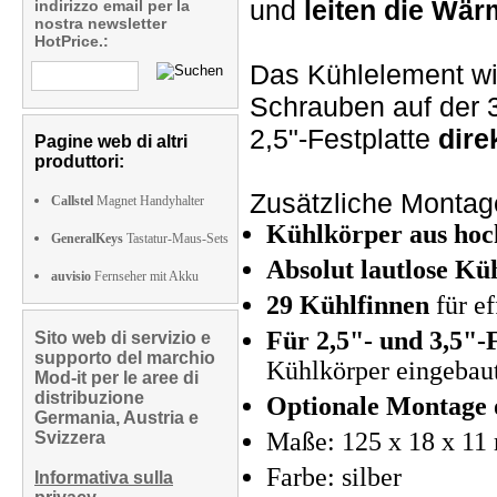
und
leiten die Wärm
indirizzo email per la
nostra newsletter
HotPrice.:
Das Kühlelement wi
Schrauben auf der 3
2,5"-Festplatte
dire
Pagine web di altri
produttori:
Zusätzliche Montage
Callstel
Magnet Handyhalter
Kühlkörper aus ho
GeneralKeys
Tastatur-Maus-Sets
Absolut lautlose Kü
auvisio
Fernseher mit Akku
29 Kühlfinnen
für e
Für 2,5"- und 3,5"-
Sito web di servizio e
supporto del marchio
Kühlkörper eingebau
Mod-it per le aree di
distribuzione
Optionale Montage
Germania, Austria e
Maße: 125 x 18 x 11
Svizzera
Farbe: silber
Informativa sulla