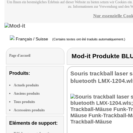
Um Ihnen ein bestmögliches Erlebnis auf dieser Website zu bieten setzen wir Cookies ei
zu. Informationen zur Verwendung und den W
Nur essenzielle Cook
Français / Suisse
(Certains textes ont été traduits automatiquement.)
Mod-it Produkte 
Page d'accueil
Souris trackball laser s
Produits:
bluetooth LMX-1204.wl
Actuels produits
Anciens produits
Tous produits
Accessoires produits
Eléments de support: