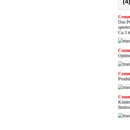
(4
Comme
Das Pr
spiele
Ca.3 
Comme
Optima
Comme
Produk
Comme
Kinder
finden