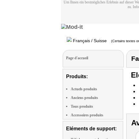
Um Ihnen ein bestmögliches Erlebnis auf dieser We
zu. Inf
Français / Suisse
(Certains textes on
Fa
Page d'accueil
El
Produits:
Actuels produits
Anciens produits
Tous produits
Accessoires produits
Av
Eléments de support: