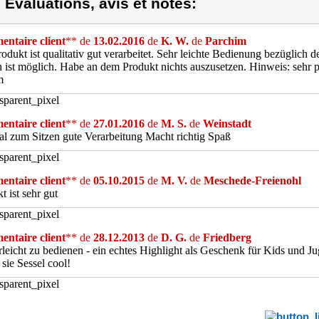
) Evaluations, avis et notes:
ntaire client
** de
13.02.2016
de
K. W.
de
Parchim
odukt ist qualitativ gut verarbeitet. Sehr leichte Bedienung bezüglic
n ist möglich. Habe an dem Produkt nichts auszusetzen. Hinweis: sehr p
m
ntaire client
** de
27.01.2016
de
M. S.
de
Weinstadt
l zum Sitzen gute Verarbeitung Macht richtig Spaß
ntaire client
** de
05.10.2015
de
M. V.
de
Meschede-Freienohl
t ist sehr gut
ntaire client
** de
28.12.2013
de
D. G.
de
Friedberg
leicht zu bedienen - ein echtes Highlight als Geschenk für Kids und J
 sie Sessel cool!