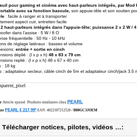
euil pour gaming et cinéma avec haut-parleurs intégrés, par Mod I
ortable avec sa fonction bascule,
son appuie-tête et son soutien po
ble
: facile à ranger et à transporter
tement aspect cuir, entretien facile
c
2 haut-parleurs intégrés dans l'appuie-tête; puissance 2 x 2 W / 
oofer dans l'assise : 5 W / 8 O
nse fréquentielle : 50 Hz - 10 kHz
ons de réglage latéraux : basses et volume
nexions:
entrée + sortie en cinch
nsions déplié : (l x p x h)
48 x 83 x 79 cm
nsions replié : (l x p x h) 48 x 67 x 40 cm
s : 18 kg
us : adaptateur secteur, câble cinch de 5m et adaptateur cinch/jack 3,5
PEARL
r
Article epuisé. Produits similaires chez
PEARL € 217,99*
gne
EAN:
4022107212526
/
B00GC3JOEM
) Télécharger notices, pilotes, vidéos …: