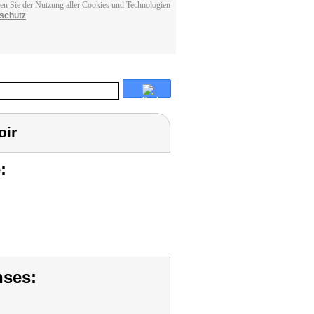
men Sie der Nutzung aller Cookies und Technologien
schutz
oir
:
nses: