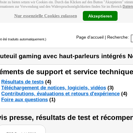
bsite zu bieten setzen wir Cookies ein. Durch das Klicken auf den Button "Akzeptieren" stim
ormationen zur Verwendung und den Widerspruchsmöglichkeiten finden Sie im Bereich
Daten
Nur essenzielle Cookies zulassen
Akzeptieren
Page d'accueil
| Recherche:
t été traduits automatiquement.)
uteuil gaming avec haut-parleurs intégrés N
éments de support et service technique
Résultats de tests
(4)
Téléchargement de notices, logiciels, vidéos
(3)
Contributions, évaluations et retours d'expérience
(4)
Foire aux questions
(1)
is presse, résultats de test et récompe