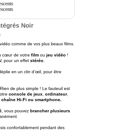
ntégrés Noir
e
x vidéo comme de vos plus beaux films.
au cœur de votre
film
ou
jeu vidéo
!
, pour un effet
stéréo
.
éplie en un clin d’œil, pour être
ien de plus simple ! Le fauteuil est
otre
console de jeux
,
ordinateur
,
, chaîne Hi-Fi ou smartphone.
é
, vous pouvez
brancher plusieurs
tanément.
ssis confortablement pendant des