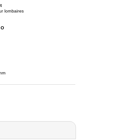
t
ur lombaires
4
O
 mm