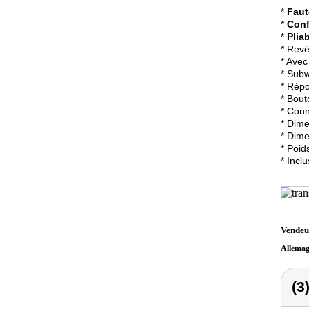
*
Faut
*
Conf
*
Plia
* Revê
* Ave
* Subw
* Répo
* Bout
* Con
* Dime
* Dime
* Poid
* Incl
Vendeu
Allema
(3