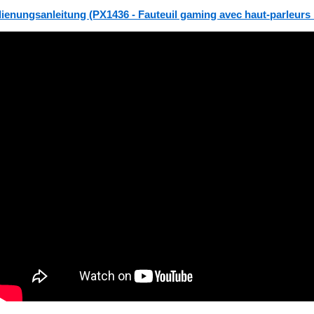
ienungsanleitung (PX1436 - Fauteuil gaming avec haut-parleurs i