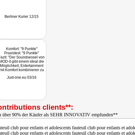
Berliner Kurier 12/15
Komfort: "9 Punkte"
Praxistest: "9 Punkte"
Fazit: "Der Soundsessel von
MOD-it gibt einem ideal die
Möglichkeit, Entertainment
mit Komfort kombinieren zu
können. Im Bereich Komfort
Just-one.eu 03/16
überzeugend, kann dieser
Soundsessel auch mit
seinen Funktionen
überzeugen. Kaufen,
entspannen und
Entertainment seiner
Medien genießen ist hierbei
ntributions clients**:
das Motto."