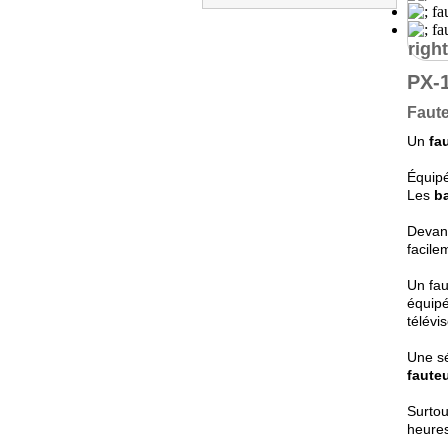
right
PX-
Faute
Un
fa
Équip
Les
b
Devant
facile
Un fau
équip
télévi
Une sé
fauteu
Surtou
heure