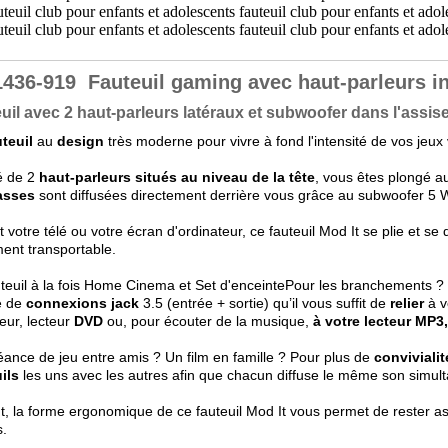
1436-919
Fauteuil gaming avec haut-parleurs i
uil avec 2 haut-parleurs latéraux et subwoofer dans l'assis
uteuil
au
design
très moderne pour vivre à fond l'intensité de vos jeu
é de 2
haut-parleurs situés au niveau de la tête
, vous êtes plongé 
asses
sont diffusées directement derrière vous grâce au subwoofer 5 W
 votre télé ou votre écran d'ordinateur, ce fauteuil Mod It se plie et se d
ment transportable.
teuil à la fois Home Cinema et Set d'enceintePour les branchements ? R
é de
connexions jack
3.5 (entrée + sortie) qu’il vous suffit de
relier
à v
seur, lecteur
DVD
ou, pour écouter de la musique,
à votre lecteur MP3
ance de jeu entre amis ? Un film en famille ? Pour plus de
convivialit
ils
les uns avec les autres afin que chacun diffuse le même son simul
t, la forme ergonomique de ce fauteuil Mod It vous permet de rester a
s.