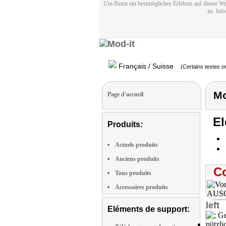
Um Ihnen ein bestmögliches Erlebnis auf dieser We
zu. Inf
Français / Suisse
(Certains textes on
Mo
Page d'accueil
El
Produits:
Actuels produits
Anciens produits
Co
Tous produits
Accessoires produits
left
Eléments de support: