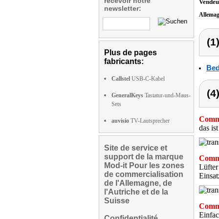
recevoir notre
Vendeu
newsletter:
Allema
(1
Plus de pages
fabricants:
Bed
Callstel
USB-C-Kabel
(4
GeneralKeys
Tastatur-und-Maus-
Sets
Comme
auvisio
TV-Lautsprecher
das is
Site de service et
support de la marque
Comme
Mod-it Pour les zones
Lüfter
de commercialisation
Einsat
de l'Allemagne, de
l'Autriche et de la
Suisse
Comme
Einfac
Confidentialité