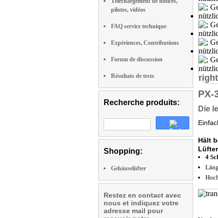
Téléchargement de notices,
pilotes, vidéos
FAQ service technique
Expériences, Contributions
Forum de discussion
Résultats de tests
right
PX-
Recherche produits:
Die l
Einfac
Hält 
Lüfte
Shopping:
4 S
Läng
Gehäuselüfter
Hoch
Restez en contact avec
nous et indiquez votre
adresse mail pour