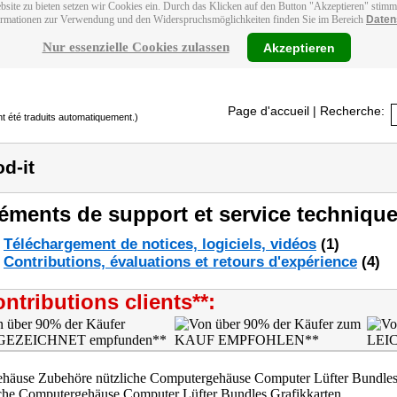
bsite zu bieten setzen wir Cookies ein. Durch das Klicken auf den Button "Akzeptieren" stim
ormationen zur Verwendung und den Widerspruchsmöglichkeiten finden Sie im Bereich
Daten
Nur essenzielle Cookies zulassen
Akzeptieren
Page d'accueil
| Recherche:
t été traduits automatiquement.)
d-it
éments de support et service technique
Téléchargement de notices, logiciels, vidéos
(1)
Contributions, évaluations et retours d'expérience
(4)
ntributions clients**: