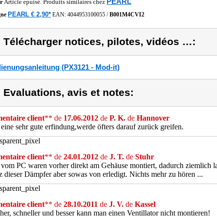
PEARL
r
Article epuisé. Produits similaires chez
PEARL € 2,90*
gne
EAN:
4044953100055
/
B001M4CVI2
) Télécharger notices, pilotes, vidéos …:
ienungsanleitung (PX3121 - Mod-it)
) Evaluations, avis et notes:
ntaire client
** de
17.06.2012
de
P. K.
de
Hannover
t eine sehr gute erfindung,werde öfters darauf zurück greifen.
ntaire client
** de
24.01.2012
de
J. T.
de
Stuhr
 vom PC waren vorher direkt am Gehäuse montiert, dadurch ziemlich la
z dieser Dämpfer aber sowas von erledigt. Nichts mehr zu hören ...
ntaire client
** de
28.10.2011
de
J. V.
de
Kassel
her, schneller und besser kann man einen Ventillator nicht montieren!