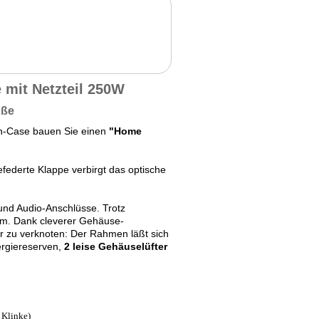
mit Netzteil 250W
öße
n-Case bauen Sie einen
"Home
federte Klappe verbirgt das optische
und Audio-Anschlüsse. Trotz
stem. Dank cleverer Gehäuse-
er zu verknoten: Der Rahmen läßt sich
nergiereserven,
2 leise Gehäuselüfter
 Klinke)