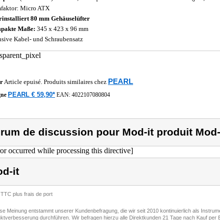
faktor: Micro ATX
rinstalliert 80 mm Gehäuselüfter
pakte Maße:
345 x 423 x 96 mm
usive Kabel- und Schraubensatz
PEARL
r
Article epuisé. Produits similaires chez
PEARL € 59,90*
gne
EAN:
4022107080804
rum de discussion pour Mod-it produit Mod-i
ror occurred while processing this directive]
d-it
 TTC plus frais de port
ese Meinung entstammt unserer Kundenbefragung, die wir seit 2010 kontinuierlich als Instru
ktverbesserung durchführen. Wir befragen hierzu alle Direktkunden 21 Tage nach Kauf per E