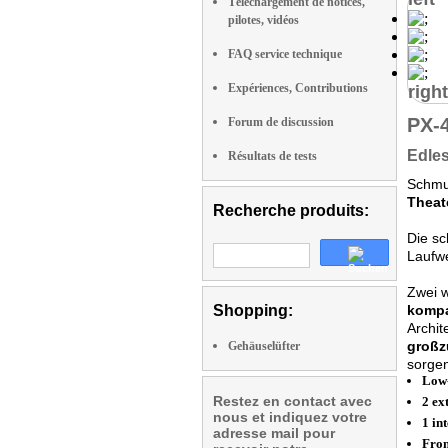
Téléchargement de notices,
pilotes, vidéos
FAQ service technique
Expériences, Contributions
right
PX-
Forum de discussion
Edle
Résultats de tests
Schmu
Theat
Recherche produits:
Die sc
Laufw
Zwei w
Shopping:
komp
Archit
großz
Gehäuselüfter
sorgen
Low-
Restez en contact avec
2 ex
nous et indiquez votre
1 in
adresse mail pour
Fron