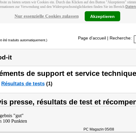
bsite zu bieten setzen wir Cookies ein. Durch das Klicken auf den Button "Akzeptieren" stim
ormationen zur Verwendung und den Widerspruchsmöglichkeiten finden Sie im Bereich
Daten
Nur essenzielle Cookies zulassen
Akzeptieren
Page d'accueil
| Recherche:
t été traduits automatiquement.)
d-it
éments de support et service technique
Résultats de tests
(1)
is presse, résultats de test et récompe
gebnis "gut"
n 100 Punkten
PC Magazin 05/08