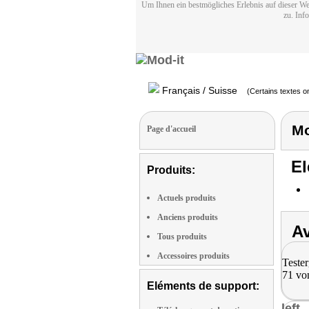
Um Ihnen ein bestmögliches Erlebnis auf dieser We
zu. Inf
Français / Suisse
(Certains textes on
Mo
Page d'accueil
El
Produits:
Actuels produits
Anciens produits
Av
Tous produits
Accessoires produits
Tester
71 vo
Eléments de support:
left