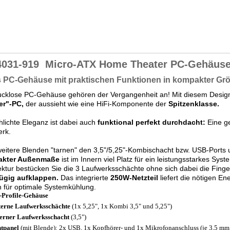
4031-919
Micro-ATX Home Theater PC-Gehäuse 
s PC-Gehäuse mit praktischen Funktionen in kompakter Gr
cklose PC-Gehäuse gehören der Vergangenheit an! Mit diesem Desig
er"-PC,
der aussieht wie eine HiFi-Komponente der
Spitzenklasse.
hlichte Eleganz ist dabei auch
funktional perfekt durchdacht:
Eine ge
erk.
eitere Blenden "tarnen" den 3,5"/5,25"-Kombischacht bzw. USB-Ports 
akter Außenmaße
ist im Innern viel Platz für ein leistungsstarkes Sy
ektur bestücken Sie die 3 Laufwerksschächte ohne sich dabei die Fing
ügig aufklappen.
Das integrierte
250W-Netzteil
liefert die nötigen E
 für optimale Systemkühlung.
Profile-Gehäuse
terne Laufwerksschächte
(1x 5,25", 1x Kombi 3,5" und 5,25")
terner Laufwerksschacht
(3,5")
tpanel
(mit Blende): 2x USB, 1x Kopfhörer- und 1x Mikrofonanschluss (je 3,5 mm