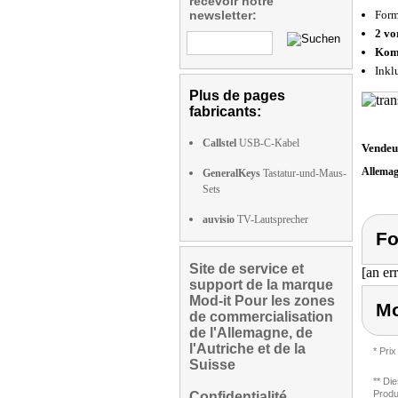
recevoir notre
newsletter:
Form
2 vo
Kom
Inkl
Plus de pages
fabricants:
Callstel
USB-C-Kabel
Vendeu
Allema
GeneralKeys
Tastatur-und-Maus-
Sets
auvisio
TV-Lautsprecher
Fo
Site de service et
[an er
support de la marque
Mod-it Pour les zones
Mo
de commercialisation
de l'Allemagne, de
l'Autriche et de la
* Prix
Suisse
** Di
Produ
Confidentialité