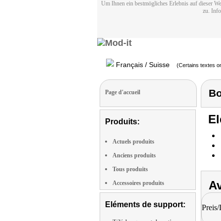
Um Ihnen ein bestmögliches Erlebnis auf dieser We
zu. Inf
Français / Suisse
(Certains textes on
Bo
Page d'accueil
El
Produits:
Actuels produits
Anciens produits
Tous produits
Av
Accessoires produits
Eléments de support:
Preis/