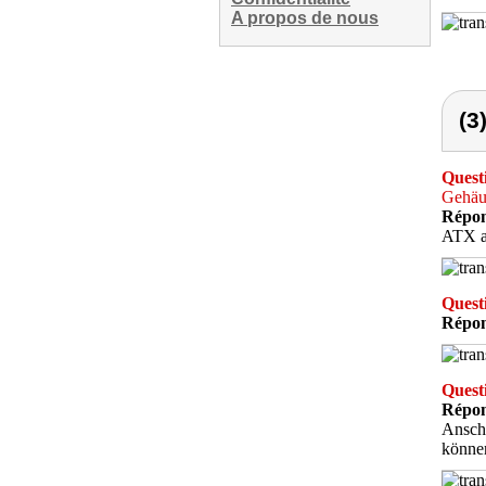
A propos de nous
(3
Quest
Gehäu
Répon
ATX a
Quest
Répon
Quest
Répon
Anschl
könne