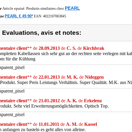
PEARL
r
Article epuisé. Produits similaires chez
PEARL € 49,90*
gne
EAN:
4022107063845
) Evaluations, avis et notes:
ntaire client
** de
28.09.2013
de
C. S.
de
Kirchbrak
mpletten Kabellassen sich sehr gut an der rechten seite verlegen mit kab
rom für die Kühlung
ntaire client
** de
22.01.2013
de
M. K.
de
Nideggen
Produkt. Super Preis Leistungs Verhältnis. Super Qualität. M.K. aus 
ntaire client
** de
21.01.2012
de
A. K.
de
Erkelenz
odukt. Sehr viel Erweiterungsmöglichkeiten. Optisch Top.
ntaire client
** de
11.01.2011
de
A. M.
de
Kassel
h anfangen zu basteln es geht alles von alleine.