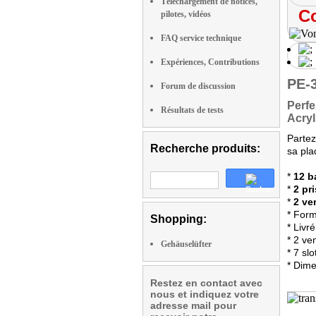
Téléchargement de notices,
Co
pilotes, vidéos
FAQ service technique
Expériences, Contributions
PE-
Forum de discussion
Perfe
Résultats de tests
Acryl
Parte
Recherche produits:
sa pla
*
12 b
*
2 pr
*
2 ve
* Form
Shopping:
* Livr
* 2 ve
Gehäuselüfter
* 7 sl
* Dime
Restez en contact avec
nous et indiquez votre
adresse mail pour