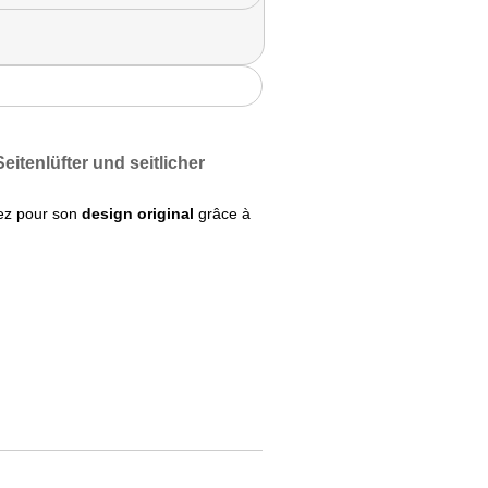
itenlüfter und seitlicher
tez pour son
design original
grâce à