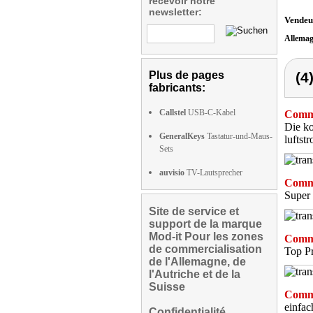
recevoir notre
newsletter:
Vendeu
Allema
Plus de pages
(4
fabricants:
Callstel
USB-C-Kabel
Comme
Die ko
GeneralKeys
Tastatur-und-Maus-
luftst
Sets
auvisio
TV-Lautsprecher
Comme
Super 
Site de service et
support de la marque
Mod-it Pour les zones
Comme
de commercialisation
Top Pr
de l'Allemagne, de
l'Autriche et de la
Suisse
Comme
einfac
Confidentialité