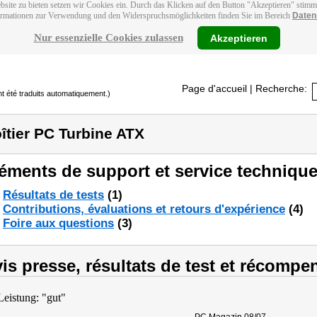
bsite zu bieten setzen wir Cookies ein. Durch das Klicken auf den Button "Akzeptieren" stim
ormationen zur Verwendung und den Widerspruchsmöglichkeiten finden Sie im Bereich
Daten
Nur essenzielle Cookies zulassen
Akzeptieren
Page d'accueil
| Recherche:
t été traduits automatiquement.)
îtier PC Turbine ATX
éments de support et service technique
Résultats de tests
(1)
Contributions, évaluations et retours d'expérience
(4)
Foire aux questions
(3)
is presse, résultats de test et récompe
Leistung: "gut"