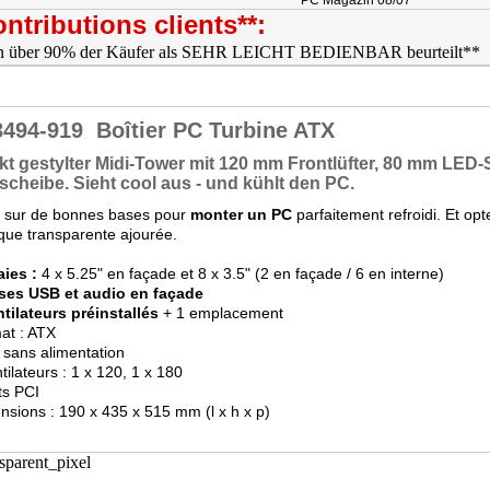
PC Magazin 08/07
ntributions clients**:
3494-919
Boîtier PC Turbine ATX
kt gestylter
Midi-Tower
mit
120 mm Frontlüfter
, 80 mm LED-Se
scheibe. Sieht cool aus - und
kühlt
den PC.
z sur de bonnes bases pour
monter un PC
parfaitement refroidi. Et op
que transparente ajourée.
aies :
4 x 5.25" en façade et 8 x 3.5" (2 en façade / 6 en interne)
ises USB et audio en façade
ntilateurs préinstallés
+ 1 emplacement
at : ATX
é sans alimentation
ntilateurs : 1 x 120, 1 x 180
ots PCI
nsions : 190 x 435 x 515 mm (l x h x p)