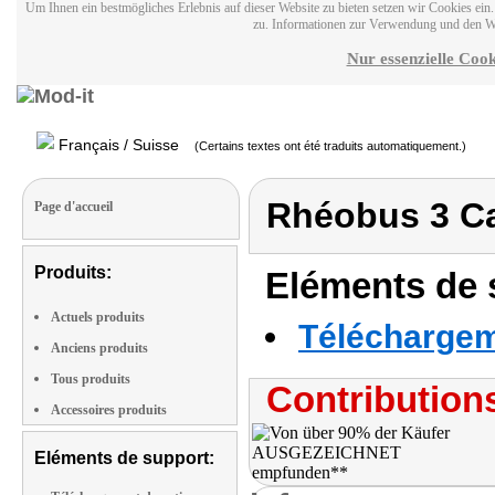
Um Ihnen ein bestmögliches Erlebnis auf dieser Website zu bieten setzen wir Cookies ei
zu. Informationen zur Verwendung und den W
Nur essenzielle Cook
Français / Suisse
(Certains textes ont été traduits automatiquement.)
Rhéobus 3 Ca
Page d'accueil
Produits:
Eléments de s
Actuels produits
Téléchargeme
Anciens produits
Tous produits
Contributions
Accessoires produits
Eléments de support: