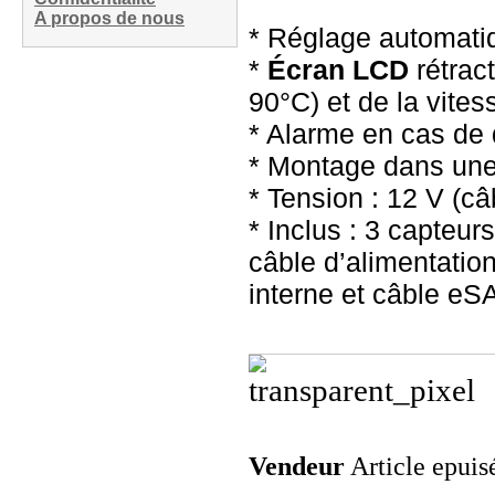
A propos de nous
* Réglage automat
*
Écran LCD
rétract
90°C) et de la vites
* Alarme en cas de
* Montage dans une
* Tension : 12 V (câ
* Inclus : 3 capteur
câble d’alimentati
interne et câble eS
Vendeur
Article epuis