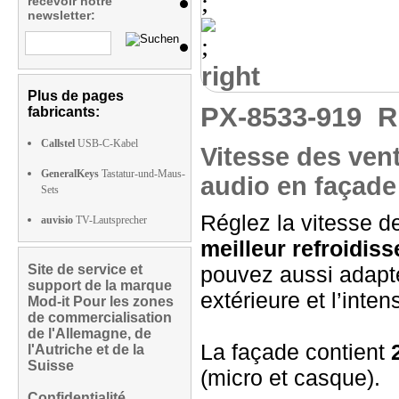
recevoir notre
newsletter:
right
Plus de pages
PX-8533-919
R
fabricants:
Callstel
USB-C-Kabel
Vitesse des ven
GeneralKeys
Tastatur-und-Maus-
audio en façade
Sets
Réglez la vitesse 
auvisio
TV-Lautsprecher
meilleur refroidis
Site de service et
pouvez aussi adapte
support de la marque
extérieure et l’inten
Mod-it Pour les zones
de commercialisation
de l'Allemagne, de
La façade contient
l'Autriche et de la
Suisse
(micro et casque).
Confidentialité