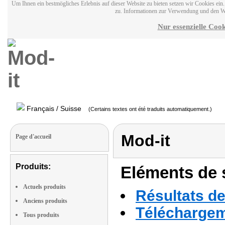
Um Ihnen ein bestmögliches Erlebnis auf dieser Website zu bieten setzen wir Cookies ei
zu. Informationen zur Verwendung und den W
Nur essenzielle Cook
Français / Suisse
(Certains textes ont été traduits automatiquement.)
Mod-it
Page d'accueil
Produits:
Eléments de s
Actuels produits
Résultats de
Anciens produits
Téléchargeme
Tous produits