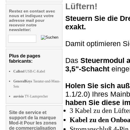
Lüftern!
Restez en contact avec
nous et indiquez votre
Steuern Sie die Dre
adresse mail pour
recevoir notre
exakt.
newsletter:
Damit optimieren S
Plus de pages
Das
Steuermodul 
fabricants:
3,5"-Schacht
einge
Callstel
USB-C-Kabel
GeneralKeys
Tastatur-und-Maus-
Holen Sie sich au
Sets
1.1/2.0) Ihres Mai
auvisio
TV-Lautsprecher
haben Sie diese im
3 Kabel zu den Lüfte
Site de service et
support de la marque
Kabel zu den Onboa
Mod-it Pour les zones
Stromanschluß 4-Pin,
de commercialisation