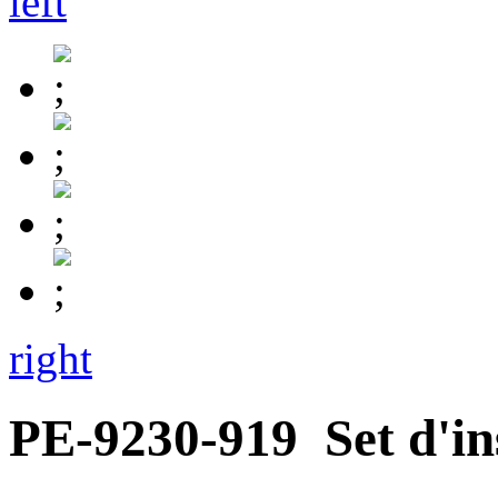
left
right
PE-9230-919
Set d'i