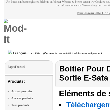
Um Ihnen ein bestmögliches Erlebnis auf dieser Website zu bieten setzen wir Cookies ei
zu. Informationen zur Verwendung und den W
Nur essenzielle Cook
Français / Suisse
(Certains textes ont été traduits automatiquement.)
Boitier Pour 
Page d'accueil
Sortie E-Sata
Produits:
Eléments de s
Actuels produits
Anciens produits
Téléchargeme
Tous produits