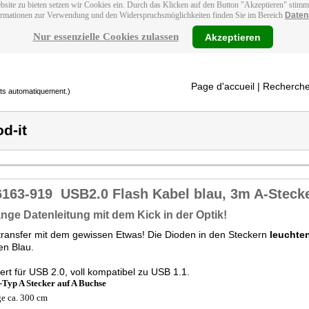
bsite zu bieten setzen wir Cookies ein. Durch das Klicken auf den Button "Akzeptieren" stim
ormationen zur Verwendung und den Widerspruchsmöglichkeiten finden Sie im Bereich
Daten
Nur essenzielle Cookies zulassen
Akzeptieren
Page d'accueil
| Recherche
its automatiquement.)
d-it
6163-919
USB2.0 Flash Kabel blau, 3m A-Steck
ange Datenleitung mit dem Kick in der Optik!
ransfer mit dem gewissen Etwas! Die Dioden in den Steckern
leuchte
en Blau.
ert für USB 2.0, voll kompatibel zu USB 1.1.
Typ A Stecker auf A Buchse
e ca. 300 cm