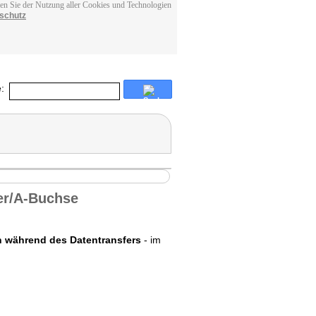
men Sie der Nutzung aller Cookies und Technologien
schutz
:
er/A-Buchse
n während des Datentransfers
- im