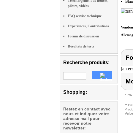
Téléchargement de notices,
Blau
pilotes, vidéos
FAQ service technique
Expériences, Contributions
Vendeu
Allema
Forum de discussion
Résultats de tests
Fo
Recherche produits:
[an er
Mo
Shopping:
* Prix
** Di
Restez en contact avec
Produ
nous et indiquez votre
Verbe
adresse mail pour
recevoir notre
newsletter: