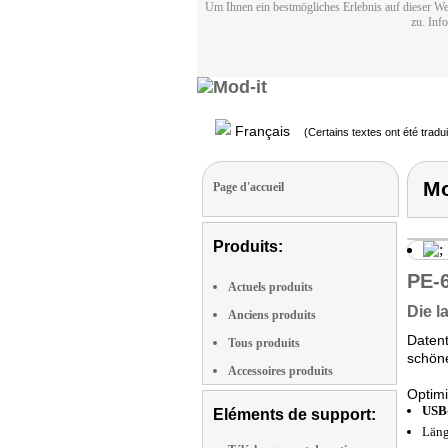
Um Ihnen ein bestmögliches Erlebnis auf dieser We
zu. Inf
Français
(Certains textes ont été tradu
Mo
Page d'accueil
Produits:
PE-
Actuels produits
Die l
Anciens produits
Datent
Tous produits
schön
Accessoires produits
Optimi
USB-
Eléments de support:
Läng