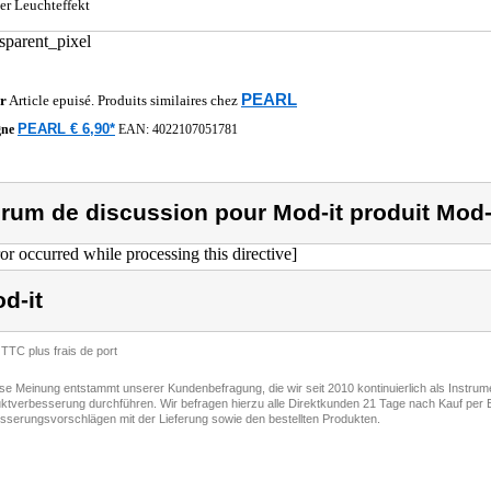
er Leuchteffekt
PEARL
r
Article epuisé. Produits similaires chez
PEARL € 6,90*
gne
EAN:
4022107051781
rum de discussion pour Mod-it produit Mod-i
ror occurred while processing this directive]
d-it
 TTC plus frais de port
ese Meinung entstammt unserer Kundenbefragung, die wir seit 2010 kontinuierlich als Instru
ktverbesserung durchführen. Wir befragen hierzu alle Direktkunden 21 Tage nach Kauf per E
sserungsvorschlägen mit der Lieferung sowie den bestellten Produkten.