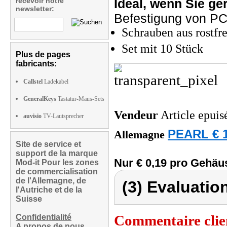
recevoir notre
Ideal, wenn Sie ge
newsletter:
Befestigung von PC
Schrauben aus rostfr
Set mit 10 Stück
Plus de pages
fabricants:
Callstel
Ladekabel
GeneralKeys
Tastatur-Maus-Sets
Vendeur
Article epuis
auvisio
TV-Lautsprecher
PEARL € 1
Allemagne
Site de service et
support de la marque
Nur € 0,19 pro Gehäu
Mod-it Pour les zones
de commercialisation
de l'Allemagne, de
(3) Evaluation
l'Autriche et de la
Suisse
Commentaire clie
Confidentialité
A propos de nous