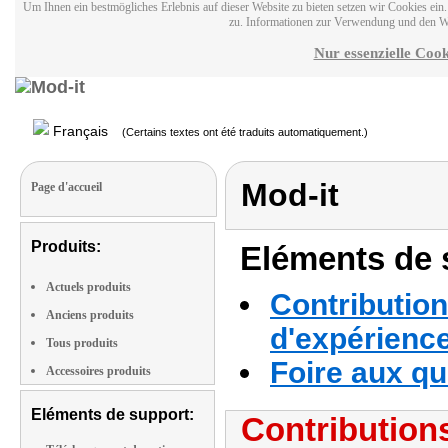
Um Ihnen ein bestmögliches Erlebnis auf dieser Website zu bieten setzen wir Cookies ei
zu. Informationen zur Verwendung und den W
Nur essenzielle Cook
Français
(Certains textes ont été traduits automatiquement.)
Mod-it
Page d'accueil
Produits:
Eléments de s
Actuels produits
Contribution
Anciens produits
d'expérienc
Tous produits
Foire aux q
Accessoires produits
Eléments de support:
Contributions