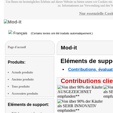
Um Ihnen ein bestmögliches Erlebnis auf dieser Website zu bieten setzen wir Cookies ei
zu. Informationen zur Verwendung und den W
Nur essenzielle Cook
Français
(Certains textes ont été traduits automatiquement.)
Mod-it
Page d'accueil
Eléments de suppo
Produits:
Contributions, évaluat
Actuels produits
Contributions clie
Anciens produits
Tous produits
Accessoires produits
Eléments de support: