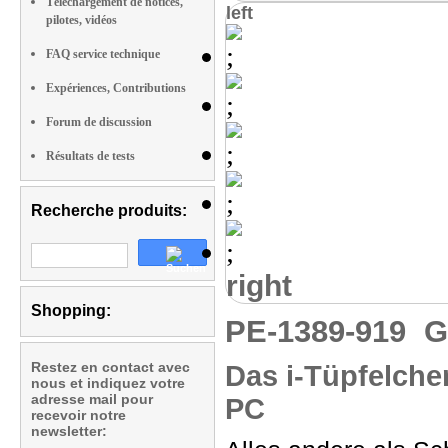
Téléchargement de notices,
left
pilotes, vidéos
FAQ service technique
Expériences, Contributions
Forum de discussion
Résultats de tests
Recherche produits:
right
Shopping:
PE-1389-919
G
Restez en contact avec
Das i-Tüpfelchen
nous et indiquez votre
adresse mail pour
PC
recevoir notre
newsletter: