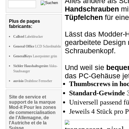
Alles andere als S
Handschrauben
mi
Tüpfelchen
für ein
Plus de pages
fabricants:
Lässt das Modder-H
Callstel
Labeldrucker
gearbeitete Design
General Office
LCD Schreibtafeln
Schraubenkopf.
GeneralKeys
Laserpointer grün
Und weil sie
beque
Sichler Haushaltsgeräte
Akku-
Staubsauger
das PC-Gehäuse je
auvisio
Drahtlose Fernseher
Thumbscrews in hoc
Standard-Gewinde
3
Site de service et
Universell passend f
support de la marque
Mod-it Pour les zones
Jeweils 4 Stück pro 
de commercialisation
de l'Allemagne, de
l'Autriche et de la
Suisse