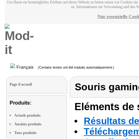
Um Ihnen ein bestmögliches Erlebnis auf dieser Website zu bieten setzen wir Cookies ei
zu. Informationen zur Verwendung und den W
Nur essenzielle Cook
Français
(Certains textes ont été traduits automatiquement.)
Souris gami
Page d'accueil
Produits:
Eléments de s
Actuels produits
Résultats de
Anciens produits
Téléchargeme
Tous produits