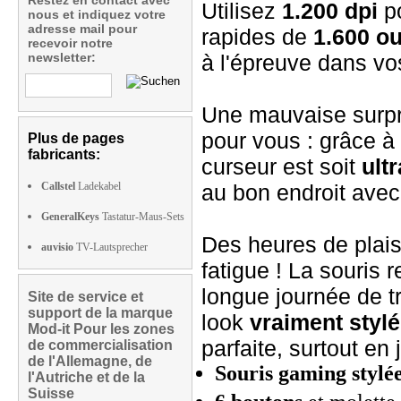
Restez en contact avec
Utilisez
1.200 dpi
po
nous et indiquez votre
adresse mail pour
rapides de
1.600 ou
recevoir notre
newsletter:
à l'épreuve dans vos
Une mauvaise surpri
pour vous : grâce à 
Plus de pages
fabricants:
curseur est soit
ult
Callstel
Ladekabel
au bon endroit ave
GeneralKeys
Tastatur-Maus-Sets
Des heures de plaisi
auvisio
TV-Lautsprecher
fatigue ! La souris 
longue journée de tr
Site de service et
support de la marque
look
vraiment stylé
Mod-it Pour les zones
parfaite, surtout en 
de commercialisation
de l'Allemagne, de
Souris gaming stylé
l'Autriche et de la
Suisse