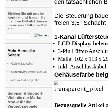
den tatsächlichen B
Gehäuselüfter
Bleiben Sie mit uns im
Die Steuerung bau
Kontakt und tragen Sie
hier Ihre E-Mail-Adresse
freien 3,5"-Schacht
für unsere HotPrice-Mail
ein:
1-Kanal Lüftersteu
LCD-Display, beleu
3-Pin Lüfter-Anschlu
Mehr Hersteller-
Seiten:
Maße: 102 x 113 x 
Callstel
Ladekabel
Inkl. Anschlusskabel
GeneralKeys
Tastatur Mac OS
Gehäusefarbe bei
auvisio
TV-Lautsprecher
Service- & Support-
Website der Marke
Mod-it für die
Bezugsquelle
Artikel 
Vertriebsgebiete