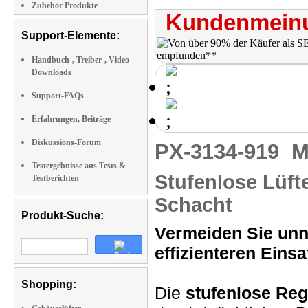
Zubehör Produkte
Kundenmeinu
Support-Elemente:
Handbuch-, Treiber-, Video-
Downloads
Support-FAQs
Erfahrungen, Beiträge
Diskussions-Forum
PX-3134-919
M
Testergebnisse aus Tests &
Stufenlose Lüft
Testberichten
Schacht
Produkt-Suche:
Vermeiden Sie unn
effizienteren Einsa
Shopping:
Die
stufenlose Re