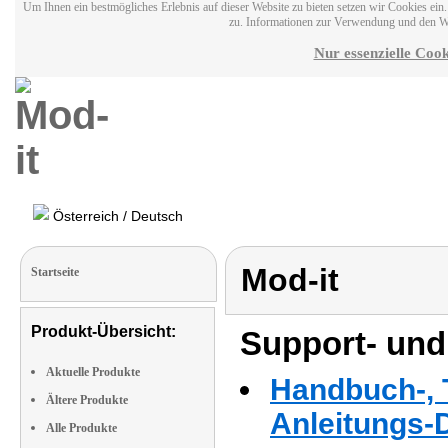
Um Ihnen ein bestmögliches Erlebnis auf dieser Website zu bieten setzen wir Cookies ei
zu. Informationen zur Verwendung und den W
Nur essenzielle Cook
Österreich / Deutsch
Mod-it
Startseite
Produkt-Übersicht:
Support- und
Aktuelle Produkte
Handbuch-, T
Ältere Produkte
Anleitungs-
Alle Produkte